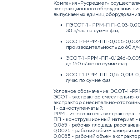
Компания «Русредмет» осуществляе
экстракционного оборудования ти
выпускаемых единиц оборудования
ПЭСОТ-1 - РРМ-П П-0,03-0,001
30 л/час по сумме фаз;
ЭСОТ-1-РРМ-ПП-0,065-0,0025-
производительность до 60 л/ча
ЭСОТ-1 -РРМ-ПП-0,1246-0,0055
до 160 л/час по сумме фаз;
ЭСОТ-1-РРМ-ПП-0,16-0,013-0,0
л/час по сумме фаз.
Условное обозначение: ЭСОТ-1 -РР
ЭСОТ - экстрактор смесительно-о
экстрактор смесительно-отстойны
1 - одноступенчатый;
РРМ - изготовитель экстрактора -
ПП - конструкционный материал -
0,065 - рабочая площадь расслаиван
0,0025 - рабочий объем камеры см
0,0085 - рабочий объем экстрактора