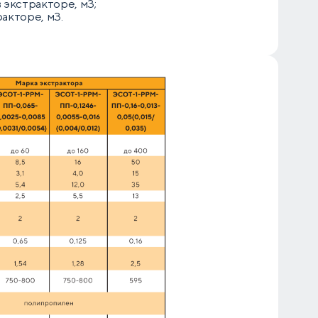
 экстракторе, м3;
акторе, м3.