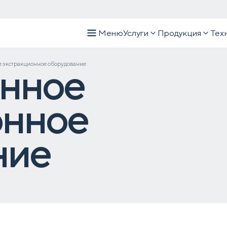
Меню
Услуги
Продукция
Тех
нное
 экстракционное оборудование
онное
ние