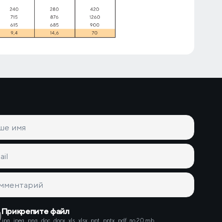
Прикрепите файл
.jpg, .jpeg, .png, .doc, .docx, .xls, .xlsx, .ppt, .pptx, .pdf,
до 20 mb